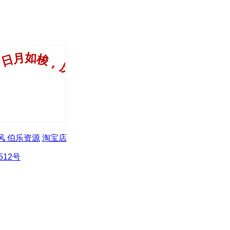
风
伯乐资源
淘宝店
512号